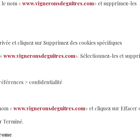
t le nom «
www.vigneronsdeguitres.com
» et supprimez-les
 privée et cliquez sur Supprimez des cookies spécifiques
 «
www.vigneronsdeguitres.com
». Sélectionnez-les et suppr
références > confidentialité
 nom «
www.vigneronsdeguitres.com
» et cliquez sur Effacer 
ur Terminé.
hrome