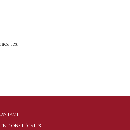
imez-les.
ontact
entions légales