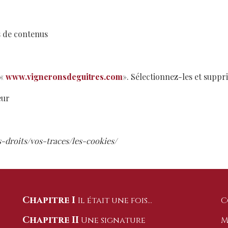
s de contenus
 «
www.vigneronsdeguitres.com
». Sélectionnez-les et suppr
eur
s-droits/vos-traces/les-cookies/
Chapitre I
Il était une fois…
C
Chapitre II
Une signature
M