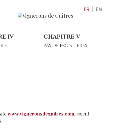
FR
EN
E IV
CHAPITRE V
ILS
PAS DE FRONTIÈRES
site
www.vigneronsdeguitres.com
, soient
s.